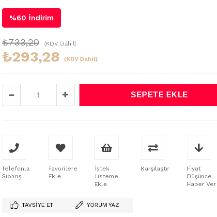
%
60
İndirim
₺733,20
(KDV Dahil)
₺293,28
(KDV Dahil)
Telefonla
Favorilere
İstek
Karşılaştır
Fiyat
Sipariş
Ekle
Listeme
Düşünce
Ekle
Haber Ver
TAVSIYE ET
YORUM YAZ