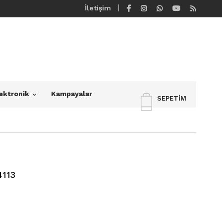
İletişim
ektronik
Kampayalar
SEPETIM
4113