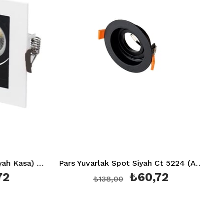
Pars Kare Spot (Beyaz+Siyah Kasa) Çerçevesi Ct 5222 (Ampul ve Duy Hariç)
Pars Yuvarlak Spot Siyah Ct 5224 (Ampul ve Duy Hariç)
₺60,72
₺138,00