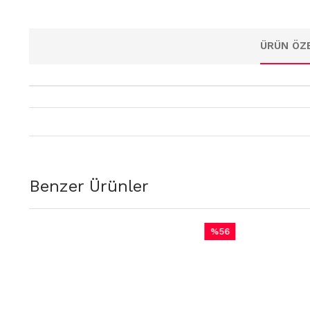
ÜRÜN ÖZE
Benzer Ürünler
%56
İndirim
rim
%56İndirim