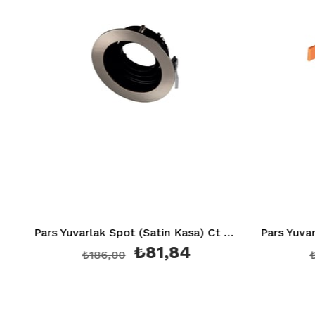
Pars Yuvarlak Spot (Satin Kasa) Ct 5220 (Ampul ve Duy Hariç)
₺81,84
₺186,00
₺13