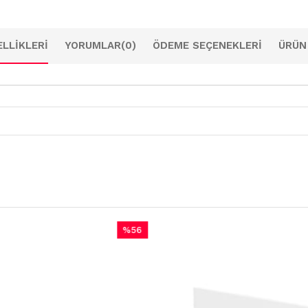
LLIKLERI
YORUMLAR
(0)
ÖDEME SEÇENEKLERI
ÜRÜN
%56
İndirim
%56İndirim