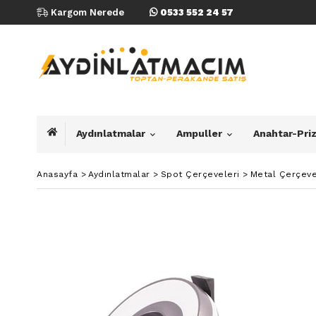
Kargom Nerede
0533 552 24 57
Aydınlatmalar
Ampuller
Anahtar-Pri
Anasayfa
>
Aydınlatmalar
>
Spot Çerçeveleri
>
Metal Çerçeve