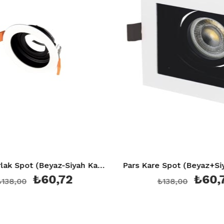
Pars Yuvarlak Spot (Beyaz-Siyah Kasa) Ct 5221 (Ampul ve Duy Hariç)
₺60,72
₺60,72
8,00
₺138,00