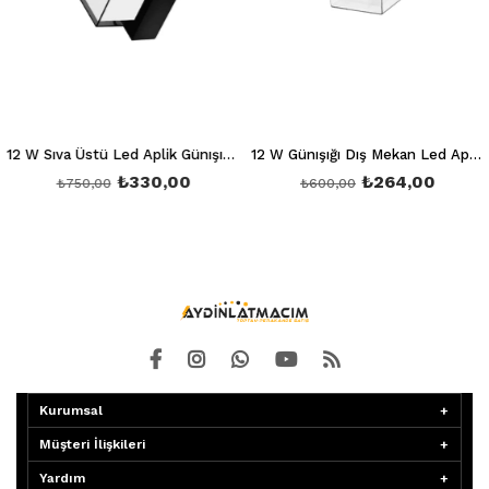
12 W Sıva Üstü Led Aplik Günışığı 3200K Ct 7074
12 W Günışığı Dış Mekan Led Aplik Ct 7047
₺330,00
₺264,00
₺750,00
₺600,00
Kurumsal
Müşteri İlişkileri
Yardım