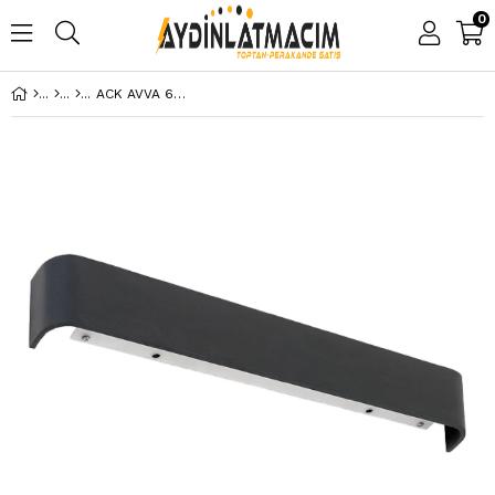
0
ACK AVVA 6W SIYAH 3000K LED DUVAR ARMATÜRÜ AH07-03201