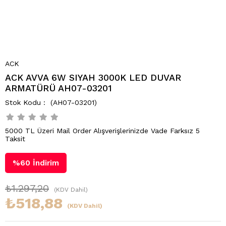
ACK
ACK AVVA 6W SIYAH 3000K LED DUVAR
ARMATÜRÜ AH07-03201
(AH07-03201)
5000 TL Üzeri Mail Order Alışverişlerinizde Vade Farksız 5
Taksit
%
60
İndirim
₺1.297,20
(KDV Dahil)
₺518,88
(KDV Dahil)