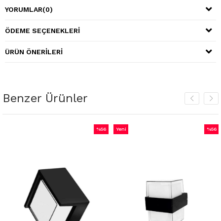
YORUMLAR
(0)
ÖDEME SEÇENEKLERI
ÜRÜN ÖNERILERI
Benzer Ürünler
%56
Yeni
%56
m
İndirim
Ürün
İndiri
irim
%56İndirim
%56İnd