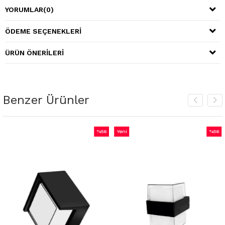
YORUMLAR
(0)
ÖDEME SEÇENEKLERI
ÜRÜN ÖNERILERI
Benzer Ürünler
%56
Yeni
%56
Ye
İndirim
Ürün
İndirim
Ür
%56İndirim
%56İndirim