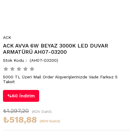
ACK
ACK AVVA 6W BEYAZ 3000K LED DUVAR
ARMATÜRÜ AH07-03200
(AH07-03200)
5000 TL Üzeri Mail Order Alışverişlerinizde Vade Farksız 5
Taksit
%
60
İndirim
₺1.297,20
(KDV Dahil)
₺518,88
(KDV Dahil)