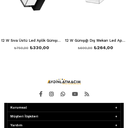
12 W Sıva Üstü Led Aplik Günışığı 3200K Ct 7074
12 W Günışığı Dış Mekan Led Aplik Ct 7047
₺330,00
₺264,00
₺750,00
₺600,00
Kurumsal
Müşteri İlişkileri
Yardım