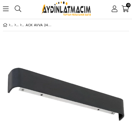
0
ACK AVVA 24W SİYAH 4000K LED DUVAR ARMATÜRÜ AH07-03711