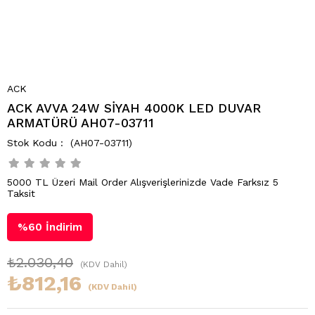
ACK
ACK AVVA 24W SİYAH 4000K LED DUVAR
ARMATÜRÜ AH07-03711
(AH07-03711)
5000 TL Üzeri Mail Order Alışverişlerinizde Vade Farksız 5
Taksit
%
60
İndirim
₺2.030,40
(KDV Dahil)
₺812,16
(KDV Dahil)