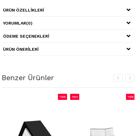
ÜRÜN ÖZELLIKLERI
YORUMLAR
(0)
ÖDEME SEÇENEKLERI
ÜRÜN ÖNERILERI
Benzer Ürünler
%56
Yeni
%56
m
İndirim
Ürün
İndiri
irim
%56İndirim
%56İnd