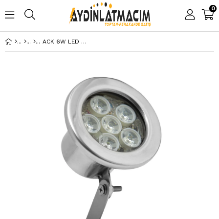
0
ACK 6W LED HAVUZ ARMATÜRÜ GÜN IŞIĞI AH08-00603