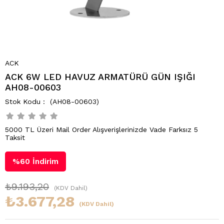
ACK
ACK 6W LED HAVUZ ARMATÜRÜ GÜN IŞIĞI
AH08-00603
(AH08-00603)
5000 TL Üzeri Mail Order Alışverişlerinizde Vade Farksız 5
Taksit
%
60
İndirim
₺9.193,20
(KDV Dahil)
₺3.677,28
(KDV Dahil)