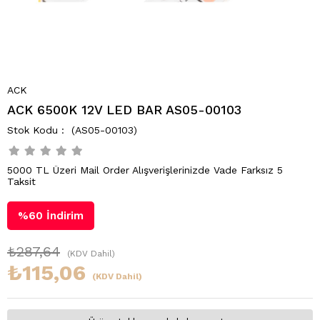
ACK
ACK 6500K 12V LED BAR AS05-00103
(AS05-00103)
5000 TL Üzeri Mail Order Alışverişlerinizde Vade Farksız 5
Taksit
%
60
İndirim
₺287,64
(KDV Dahil)
₺115,06
(KDV Dahil)