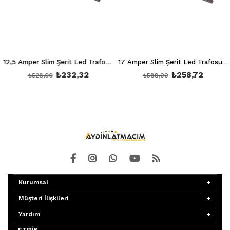
12,5 Amper Slim Şerit Led Trafosu 150W 12V 10M Sessiz Ct 2560
17 Amper Slim Şerit Led Trafosu 200W 12V 16M Sessizct 2561
₺232,32
₺258,72
₺528,00
₺588,00
Kurumsal
Müşteri İlişkileri
Yardım