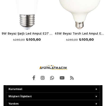
9W Beyaz Şarjlı Led Ampul E27 6400K Ct 4229
45W Beyaz Torch Led Ampul E27 6400K Ct 4242
₺105,60
₺105,60
₺240,00
₺240,00
Kurumsal
Müşteri İlişkileri
Yardım