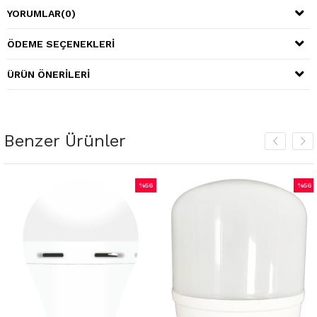
YORUMLAR
(0)
ÖDEME SEÇENEKLERI
ÜRÜN ÖNERILERI
Benzer Ürünler
%56
%56
m
İndirim
İndiri
irim
%56İndirim
%56İnd