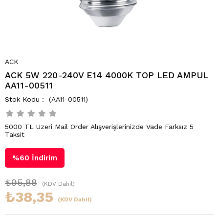
ACK
ACK 5W 220-240V E14 4000K TOP LED AMPUL
AA11-00511
(AA11-00511)
5000 TL Üzeri Mail Order Alışverişlerinizde Vade Farksız 5
Taksit
%
60
İndirim
₺95,88
(KDV Dahil)
₺38,35
(KDV Dahil)