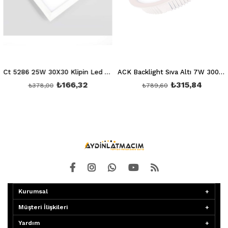
Ct 5286 25W 30X30 Klipin Led Panel Sıva Altı (Beyaz) 6400K
ACK Backlight Sıva Altı 7W 3000K AD05-00700
₺166,32
₺315,84
₺378,00
₺789,60
Kurumsal
Müşteri İlişkileri
Yardım