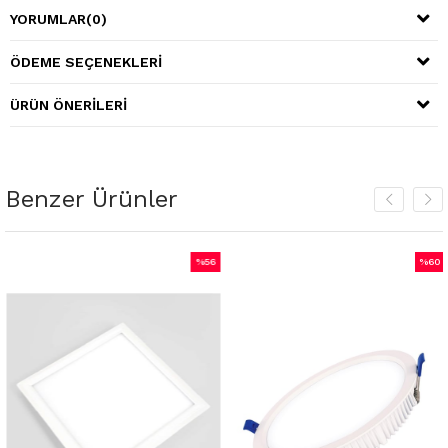
YORUMLAR
(0)
ÖDEME SEÇENEKLERI
ÜRÜN ÖNERILERI
Benzer Ürünler
%56
%60
m
İndirim
İndiri
irim
%56İndirim
%60İnd