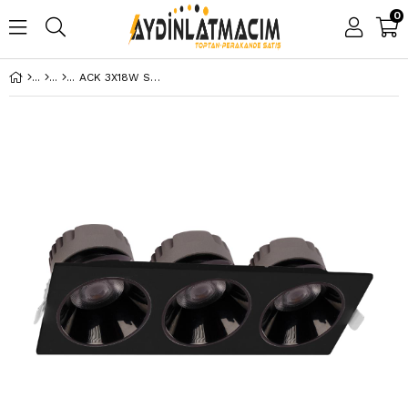
0
ACK 3X18W SIVA ALTI KARE DOWNLIGHT SİYAH 4000K AD10-02711