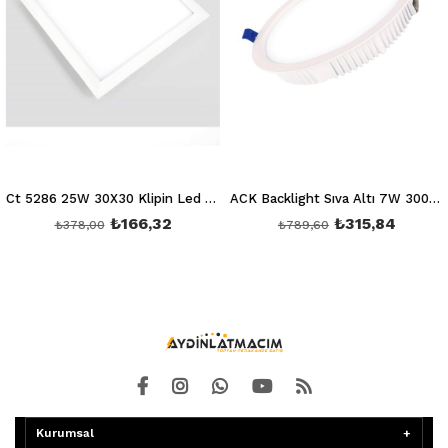
Ct 5286 25W 30X30 Klipin Led Panel Sıva Altı (Beyaz) 6400K
ACK Backlight Sıva Altı 7W 3000K AD05-00700
₺166,32
₺315,84
₺378,00
₺789,60
Kurumsal