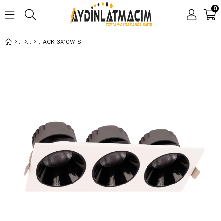
0
ACK 3X10W SIVA ALTI KARE DOWNLIGHT BEYAZ 6500K AD10-01730