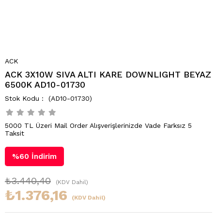
ACK
ACK 3X10W SIVA ALTI KARE DOWNLIGHT BEYAZ
6500K AD10-01730
(AD10-01730)
5000 TL Üzeri Mail Order Alışverişlerinizde Vade Farksız 5
Taksit
%
60
İndirim
₺3.440,40
(KDV Dahil)
₺1.376,16
(KDV Dahil)