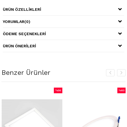
ÜRÜN ÖZELLIKLERI
YORUMLAR
(0)
ÖDEME SEÇENEKLERI
ÜRÜN ÖNERILERI
Benzer Ürünler
%56
%60
İndirim
İndirim
irim
%56İndirim
%60İnd