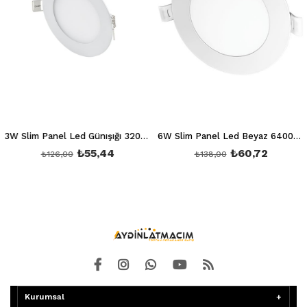
3W Slim Panel Led Günışığı 3200K Ct 5144
6W Slim Panel Led Beyaz 6400K Ct 5145
₺55,44
₺60,72
₺126,00
₺138,00
Kurumsal