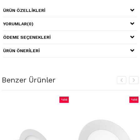
ÜRÜN ÖZELLIKLERI
YORUMLAR
(0)
ÖDEME SEÇENEKLERI
ÜRÜN ÖNERILERI
Benzer Ürünler
%56
%56
m
İndirim
İndiri
irim
%56İndirim
%56İnd