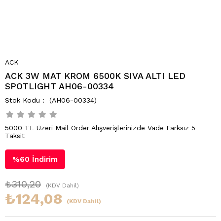
ACK
ACK 3W MAT KROM 6500K SIVA ALTI LED
SPOTLIGHT AH06-00334
(AH06-00334)
5000 TL Üzeri Mail Order Alışverişlerinizde Vade Farksız 5
Taksit
%
60
İndirim
₺310,20
(KDV Dahil)
₺124,08
(KDV Dahil)