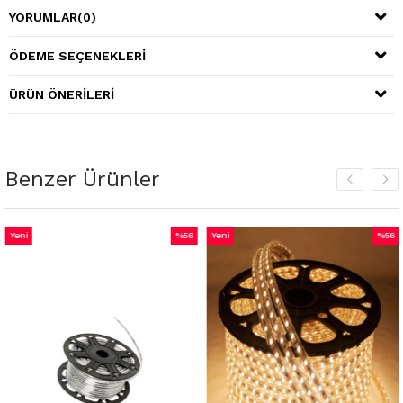
YORUMLAR
(0)
ÖDEME SEÇENEKLERI
ÜRÜN ÖNERILERI
Benzer Ürünler
Yeni
%56
Yeni
%56
Ürün
İndirim
Ürün
İndirim
irim
%56İndirim
%56İnd