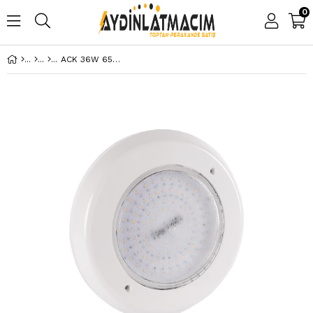
0
ACK 36W 6500K SIVA ÜSTÜ SLIM FLAT LED HAVUZ ARMATÜRÜ AH08-03630