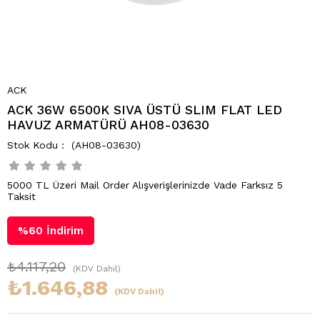
ACK
ACK 36W 6500K SIVA ÜSTÜ SLIM FLAT LED
HAVUZ ARMATÜRÜ AH08-03630
(AH08-03630)
5000 TL Üzeri Mail Order Alışverişlerinizde Vade Farksız 5
Taksit
%
60
İndirim
₺4.117,20
(KDV Dahil)
₺1.646,88
(KDV Dahil)