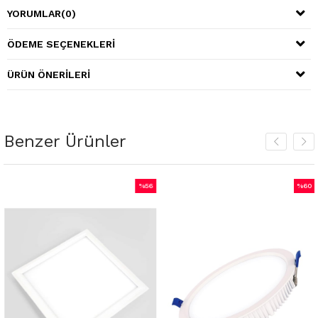
YORUMLAR
(0)
ÖDEME SEÇENEKLERI
ÜRÜN ÖNERILERI
Benzer Ürünler
%56
%60
İndirim
İndirim
rim
%56İndirim
%60İnd