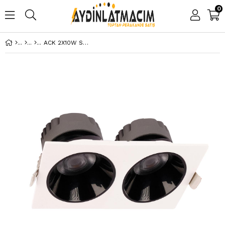
0
ACK 2X10W SIVA ALTI KARE DOWNLIGHT BEYAZ 4000K AD10-01610