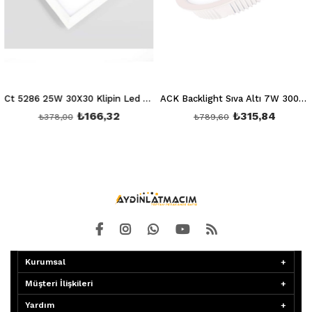
Ct 5286 25W 30X30 Klipin Led Panel Sıva Altı (Beyaz) 6400K
ACK Backlight Sıva Altı 7W 3000K AD05-00700
₺166,32
₺315,84
₺378,00
₺789,60
Kurumsal
Müşteri İlişkileri
Yardım