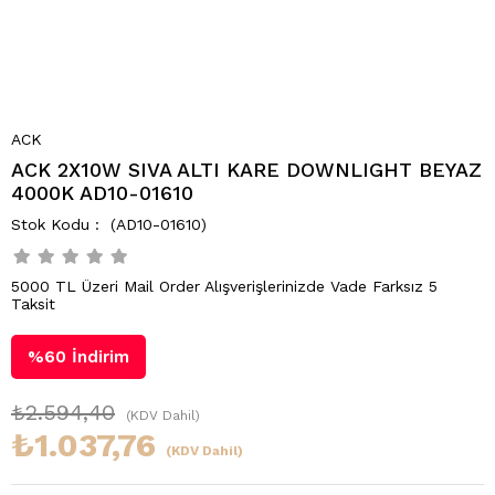
ACK
ACK 2X10W SIVA ALTI KARE DOWNLIGHT BEYAZ
4000K AD10-01610
(AD10-01610)
5000 TL Üzeri Mail Order Alışverişlerinizde Vade Farksız 5
Taksit
%
60
İndirim
₺2.594,40
(KDV Dahil)
₺1.037,76
(KDV Dahil)