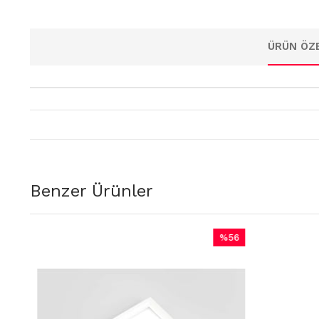
ÜRÜN ÖZE
Benzer Ürünler
%56
m
İndirim
dirim
%56İndirim