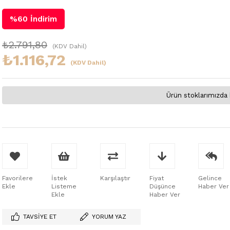
%
60
İndirim
₺2.791,80
(KDV Dahil)
₺1.116,72
(KDV Dahil)
Ürün stoklarımızda 
Favorilere
İstek
Karşılaştır
Fiyat
Gelince
Ekle
Listeme
Düşünce
Haber Ver
Ekle
Haber Ver
TAVSIYE ET
YORUM YAZ