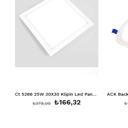
400K Ct 5280
Ct 5286 25W 30X30 Klipin Led Panel Sıva Altı (Beyaz) 6400K
₺166,32
₺378,00
₺78