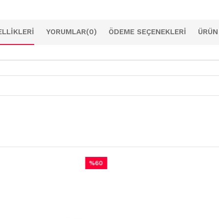
LLIKLERI
YORUMLAR
(0)
ÖDEME SEÇENEKLERI
ÜRÜN
%60
İndirim
%60İndirim