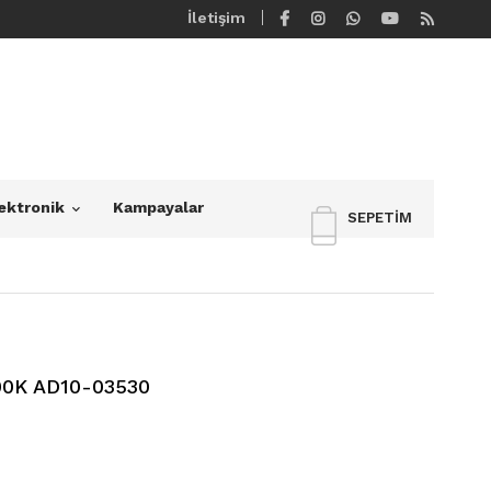
İletişim
ektronik
Kampayalar
SEPETIM
0K AD10-03530