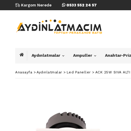
Kargom Nerede
0533 552 24 57
Aydınlatmalar
Ampuller
Anahtar-Pri
Anasayfa
>
Aydınlatmalar
>
Led Paneller
>
ACK 25W SIVA ALT