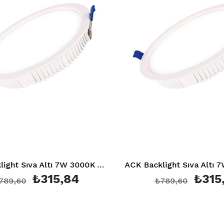
ACK Backlight Sıva Altı 7W 3000K AD05-00700
₺315,84
₺315,
9,60
₺789,60