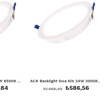
ACK Backlight Sıva Altı 7W 6500K AD05-00730
ACK Backlight Sıva Altı 24W 3000K AD05-02400
84
₺586,56
₺1.466,40