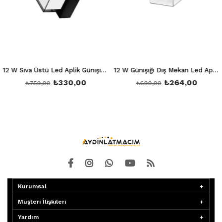
12 W Sıva Üstü Led Aplik Günışığı 3200K Ct 7074
12 W Günışığı Dış Mekan Led Aplik Ct 7047
₺330,00
₺264,00
₺750,00
₺600,00
Kurumsal
Müşteri İlişkileri
Yardım