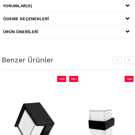
YORUMLAR
(0)
ÖDEME SEÇENEKLERI
ÜRÜN ÖNERILERI
Benzer Ürünler
%56
Yeni
%56
İndirim
Ürün
İndirim
irim
%56İndirim
%56İnd