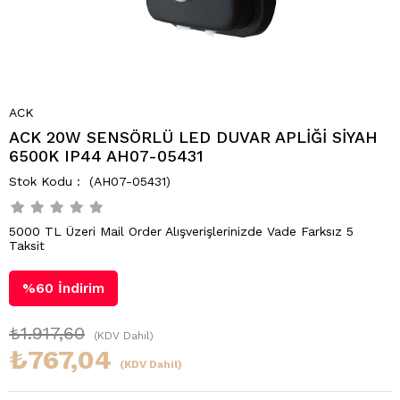
ACK
ACK 20W SENSÖRLÜ LED DUVAR APLİĞİ SİYAH
6500K IP44 AH07-05431
(AH07-05431)
5000 TL Üzeri Mail Order Alışverişlerinizde Vade Farksız 5
Taksit
%
60
İndirim
₺1.917,60
(KDV Dahil)
₺767,04
(KDV Dahil)