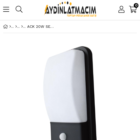
0
ACK 20W SENSÖRLÜ LED DUVAR APLİĞİ SİYAH 6500K IP44 AH07-05431