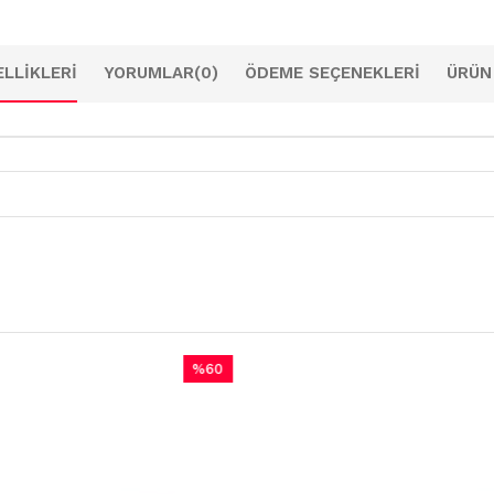
LLIKLERI
YORUMLAR
(0)
ÖDEME SEÇENEKLERI
ÜRÜN
%60
%
İndirim
İndi
%60İndirim
%60