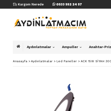
Kargom Nerede
0533 552 24 57
Aydınlatmalar
Ampuller
Anahtar-Pri
Anasayfa
>
Aydınlatmalar
>
Led Paneller
>
ACK 15W SİYAH 300