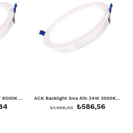
ıva Altı 7W 6500K AD05-00730
ACK Backlight Sıva Altı 24W 3000K AD05-02400
₺586,56
₺1.466,40
₺1