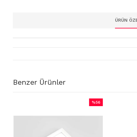
ÜRÜN ÖZE
Benzer Ürünler
%56
İndirim
%56İndirim