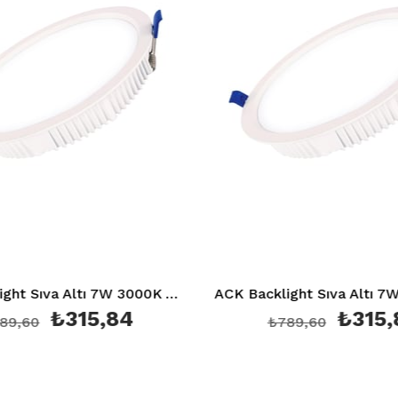
ACK Backlight Sıva Altı 7W 3000K AD05-00700
ACK Backlight S
₺315,84
₺315,84
₺789,60