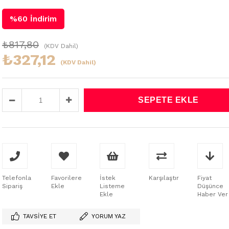
%
60
İndirim
₺817,80
(KDV Dahil)
₺327,12
(KDV Dahil)
Telefonla
Favorilere
İstek
Karşılaştır
Fiyat
Sipariş
Ekle
Listeme
Düşünce
Ekle
Haber Ver
TAVSIYE ET
YORUM YAZ