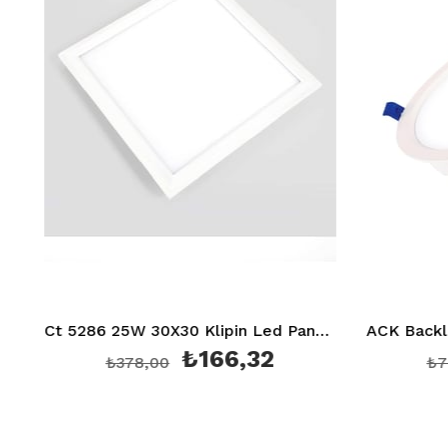
Ct 5286 25W 30X30 Klipin Led Panel Sıva Altı (Beyaz) 6400K
₺166,32
₺378,00
₺789,60