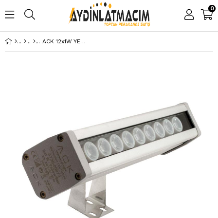
0
ACK 12x1W YESIL IP65 36CM LED WALLWASHER AT20-01253