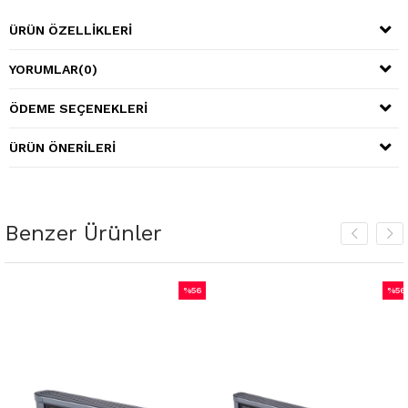
ÜRÜN ÖZELLIKLERI
YORUMLAR
(0)
ÖDEME SEÇENEKLERI
ÜRÜN ÖNERILERI
Benzer Ürünler
%56
%56
m
İndirim
İndiri
dirim
%56İndirim
%56İn