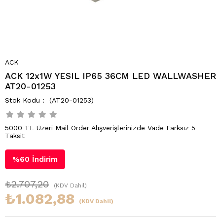
ACK
ACK 12x1W YESIL IP65 36CM LED WALLWASHER
AT20-01253
(AT20-01253)
5000 TL Üzeri Mail Order Alışverişlerinizde Vade Farksız 5
Taksit
%
60
İndirim
₺2.707,20
(KDV Dahil)
₺1.082,88
(KDV Dahil)