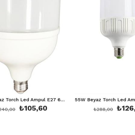
45W Beyaz Torch Led Ampul E27 6400K Ct 4242
₺105,60
₺126,
0,00
₺288,00