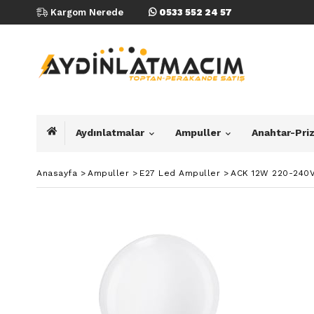
Kargom Nerede
0533 552 24 57
Aydınlatmalar
Ampuller
Anahtar-Pri
Anasayfa
>
Ampuller
>
E27 Led Ampuller
>
ACK 12W 220-240V