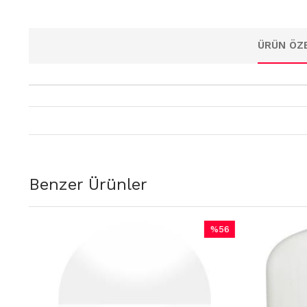
ÜRÜN ÖZE
Benzer Ürünler
%56
m
İndirim
dirim
%56İndirim