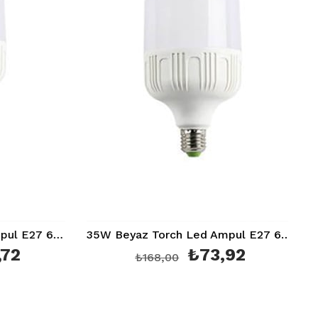
55W Beyaz Torch Led Ampul E27 6400K Ct 4262
35W Beyaz Torch Led Ampul E27 6400K Ct4263
72
₺73,92
₺168,00