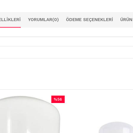
LLIKLERI
YORUMLAR
(0)
ÖDEME SEÇENEKLERI
ÜRÜN
%56
İndirim
%56İndirim