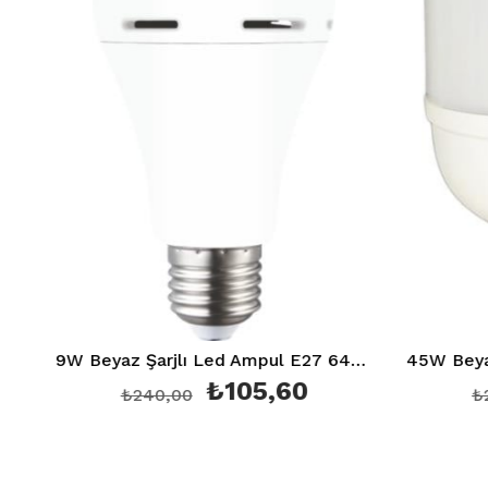
9W Beyaz Şarjlı Led Ampul E27 6400K Ct 4229
₺105,60
₺240,00
₺24