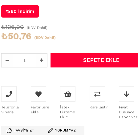
%
60
İndirim
₺126,90
(KDV Dahil)
₺50,76
(KDV Dahil)
Telefonla
Favorilere
İstek
Karşılaştır
Fiyat
Sipariş
Ekle
Listeme
Düşünce
Ekle
Haber Ver
TAVSIYE ET
YORUM YAZ