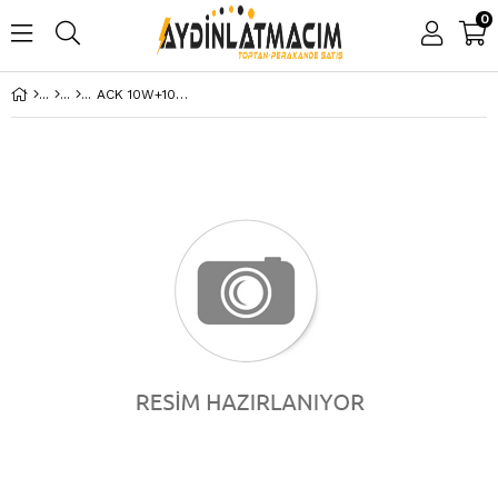
0
ACK 10W+10W SLIM MAGNET RAY SPOT IP20 DIP SWITCH, SMART DRIVER VE DIMMLI AD45-05391