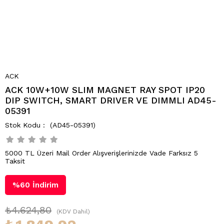
ACK
ACK 10W+10W SLIM MAGNET RAY SPOT IP20
DIP SWITCH, SMART DRIVER VE DIMMLI AD45-
05391
(AD45-05391)
5000 TL Üzeri Mail Order Alışverişlerinizde Vade Farksız 5
Taksit
%
60
İndirim
₺4.624,80
(KDV Dahil)