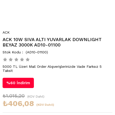
ACK
ACK 10W SIVA ALTI YUVARLAK DOWNLIGHT
BEYAZ 3000K AD10-01100
(AD10-01100)
5000 TL Üzeri Mail Order Alışverişlerinizde Vade Farksız 5
Taksit
%
60
İndirim
₺1.015,20
(KDV Dahil)
₺406,08
(KDV Dahil)