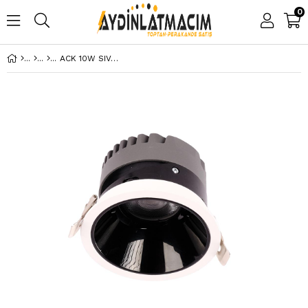
0
ACK 10W SIVA ALTI YUVARLAK DOWNLIGHT BEYAZ 3000K AD10-01100