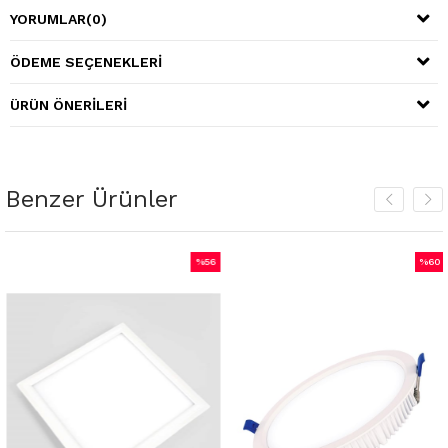
YORUMLAR
(0)
ÖDEME SEÇENEKLERI
ÜRÜN ÖNERILERI
Benzer Ürünler
%56
%60
m
İndirim
İndiri
irim
%56İndirim
%60İnd