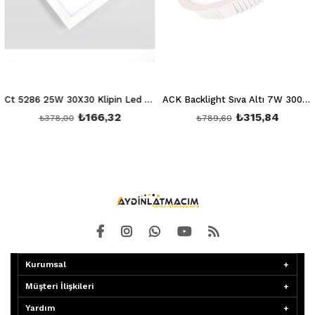
Ct 5286 25W 30X30 Klipin Led Panel Sıva Altı (Beyaz) 6400K
ACK Backlight Sıva Altı 7W 3000K AD05-00700
₺166,32
₺315,84
₺378,00
₺789,60
Kurumsal
Müşteri İlişkileri
Yardım