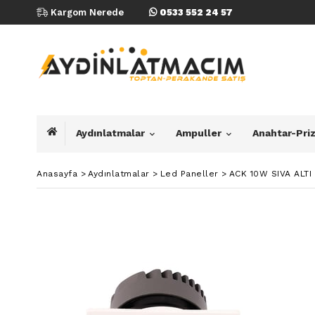
Kargom Nerede
0533 552 24 57
Aydınlatmalar
Ampuller
Anahtar-Pri
Anasayfa
>
Aydınlatmalar
>
Led Paneller
>
ACK 10W SIVA ALT