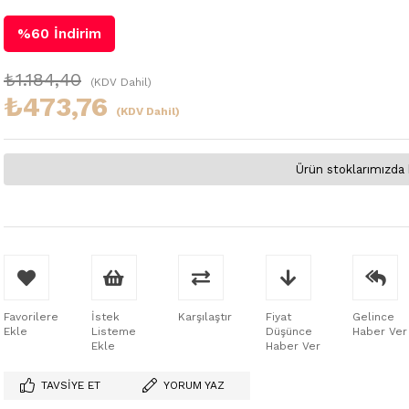
%
60
İndirim
₺1.184,40
(KDV Dahil)
₺473,76
(KDV Dahil)
Ürün stoklarımızda 
Favorilere
İstek
Karşılaştır
Fiyat
Gelince
Ekle
Listeme
Düşünce
Haber Ver
Ekle
Haber Ver
TAVSIYE ET
YORUM YAZ