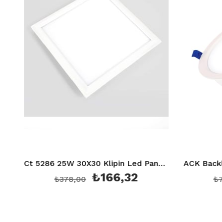
Ct 5286 25W 30X30 Klipin Led Panel Sıva Altı (Beyaz) 6400K
₺166,32
₺378,00
₺789