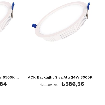
ACK Backlight Sıva Altı 7W 6500K AD05-00730
ACK Backlight Sıva Altı 24W 3000K AD05-02400
4
₺586,56
₺1.466,40