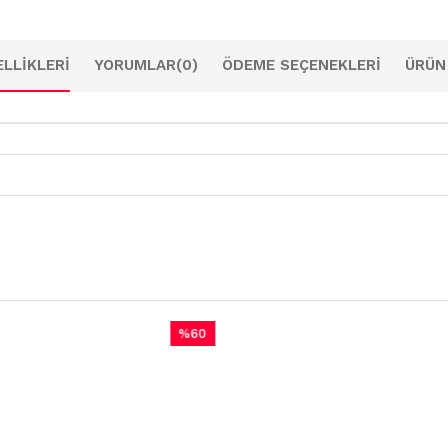
LLIKLERI
YORUMLAR
(0)
ÖDEME SEÇENEKLERI
ÜRÜN
%60
İndirim
%60İndirim