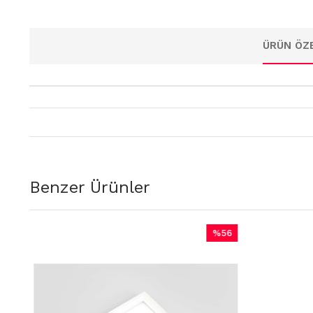
ÜRÜN ÖZE
Benzer Ürünler
%56
İndirim
rim
%56İndirim