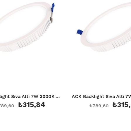
ACK Backlight Sıva Altı 7W 3000K AD05-00700
₺315,84
₺315,8
,60
₺789,60