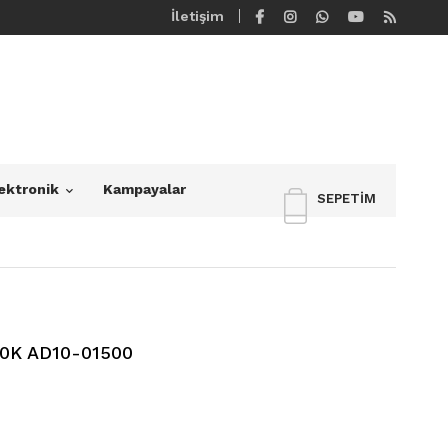
İletişim
ektronik
Kampayalar
SEPETIM
0K AD10-01500