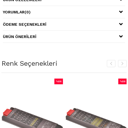
YORUMLAR
(0)
ÖDEME SEÇENEKLERI
ÜRÜN ÖNERILERI
Renk Seçenekleri
%56
%56
İndirim
İndiri
%56İndirim
%56İnd