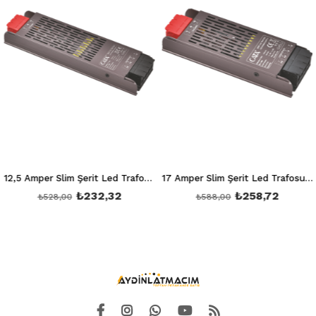
12,5 Amper Slim Şerit Led Trafosu 150W 12V 10M Sessiz Ct 2560
17 Amper Slim Şerit Led Trafosu 200W 12V 16M Sessizct 2561
₺232,32
₺258,72
₺528,00
₺588,00