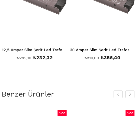
12,5 Amper Slim Şerit Led Trafosu 150W 12V 10M Sessiz Ct 2560
30 Amper Slim Şerit Led Trafosu 360W Fansız Ct 2578
₺232,32
₺356,40
₺528,00
₺810,00
Benzer Ürünler
%56
%56
İndirim
İndirim
%56İndirim
%56İndirim