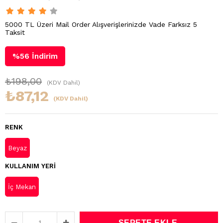
5000 TL Üzeri Mail Order Alışverişlerinizde Vade Farksız 5
Taksit
%
56
İndirim
₺198,00
(KDV Dahil)
₺87,12
(KDV Dahil)
RENK
Beyaz
KULLANIM YERI
İç Mekan