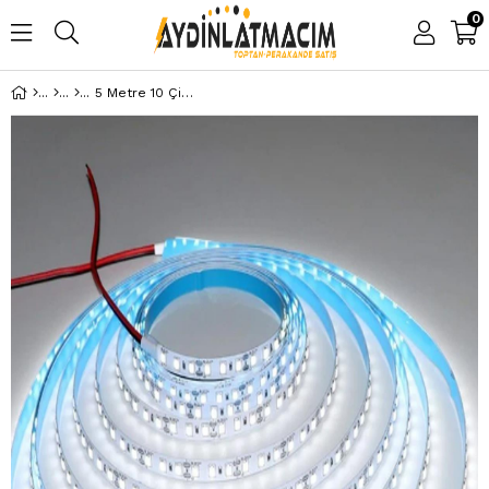
0
5 Metre 10 Çip Beyaz Şerit Led İç Mekan Ct 4480