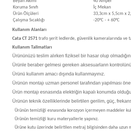
Beyan Akımı
40 Amper
Koruma Sınıfı
İç Mekan
Ürün Ölçüleri
33,3cm x 5,5cm x 
Çalışma Sıcaklığı
-20°C - + 60°C
Kullanım Alanları
Cata CT 2571
trafo şerit ledlerde, güvenlik kameralarında ve 
Kullanım Talimatları
Ürününüzü teslim alırken fiziksel bir hasar olup olmadığını
Ürünle beraber gelmesi gereken aksesuarların kontrolünü
Ürünü kullanım amacı dışında kullanmayınız.
Ürünün montajı uzman personel tarafından yapılması öneri
Ürün montajı esnasında elektriğin kapalı konumda olduğ
Ürünün teknik özelliklerinde belirtilen gerilim, güç, frekan
Ürünün temizliği esnasında korozyon içermeyen maddeler kul
Ürünün temizliği kuru materyallerle yapınız.
Ürüne kutu üzerinde belirtilen metraj bilgisinden daha uzun m