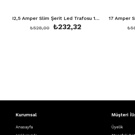
12,5 Amper Slim Şerit Led Trafosu 150W 12V 10M Sessiz Ct 2560
17 Amper Slim Şerit Led Trafosu 200W 12V 16M S
232,32
₺258,72
₺588,00
Kurumsal
Müşteri İli
Anasayfa
Üyelik