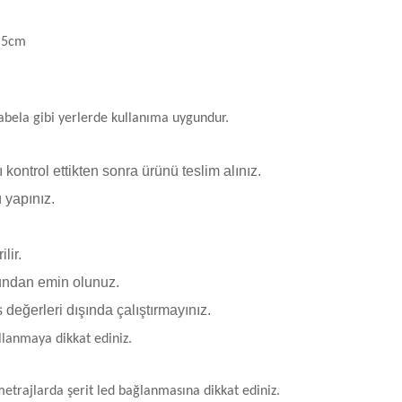
2,5cm
tabela gibi yerlerde kullanıma uygundur.
 kontrol ettikten sonra ürünü teslim alınız.
 yapınız.
lir.
undan emin olunuz.
s değerleri dışında çalıştırmayınız.
lanmaya dikkat ediniz.
etrajlarda şerit led bağlanmasına dikkat ediniz.