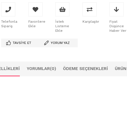
Telefonla
Favorilere
İstek
Karşılaştır
Fiyat
Sipariş
Ekle
Listeme
Düşünce
Ekle
Haber Ver
TAVSIYE ET
YORUM YAZ
LLIKLERI
YORUMLAR
(0)
ÖDEME SEÇENEKLERI
ÜRÜN