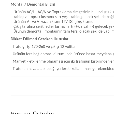
Montaj / Demontaj Bilgisi
Ürünün AC/L , AC/N ve Topraklama simgesinin bulunduğu kısım 
kablo) ve toprak kısmına sarı yeşil kablo gelecek şekilde bağl
Ürünün V+ ve V- yazan kısmı 12V DC çıkış kısmıdır.
Çıkış tarafına şerit ledler kırmızı artı (+), siyah (-) gelecek şe
Ürünün demontajı montajının tam tersi olacak şekilde yapılma
Dikkat Edilmesi Gereken Hususlar
Trafo girişi 170-260 ve çıkışı 12 volttur.
Ürünün ters bağlanması durumunda üründe hasar meydana gel
Manyetik etkilenme olmaması için iki trafonun birbirinden e
Trafonun hava alabileceği yerlerde kullanılması gerekmektedi
Benzer Ürünler