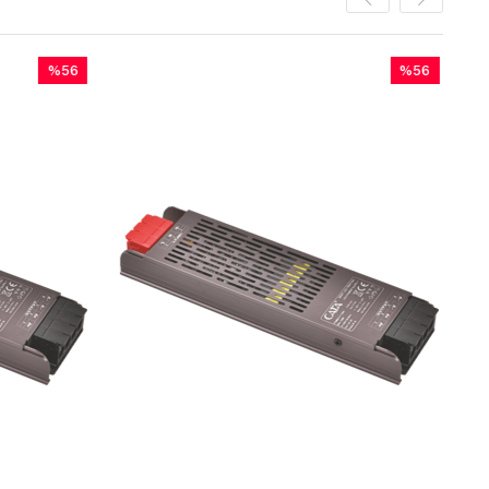
%56
İndirim
%56İndirim