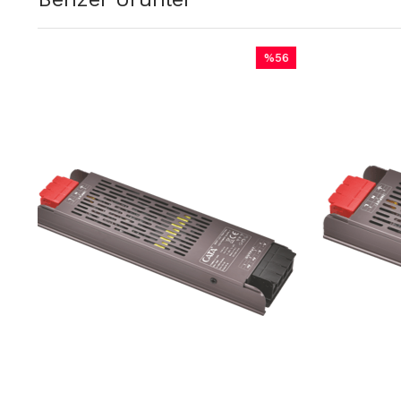
%56
%56
İndirim
İndiri
%56İndirim
%56İn