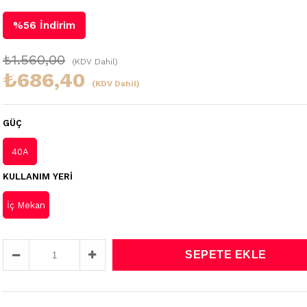
%
56
İndirim
₺1.560,00
(KDV Dahil)
₺686,40
(KDV Dahil)
GÜÇ
40A
KULLANIM YERI
İç Mekan