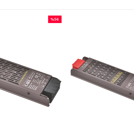
%56
m
İndirim
dirim
%56İndirim