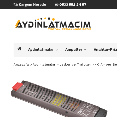
Kargom Nerede
0533 552 24 57
Aydınlatmalar
Ampuller
Anahtar-Pri
Anasayfa
>
Aydınlatmalar
>
Ledler ve Trafoları
>
40 Amper Şer