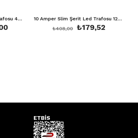
10 Amper Slim Şerit Led Trafosu 120W 12V Sessiz 7M Ct 2576
₺179,52
₺298,
8,00
₺678,00
ETBİS