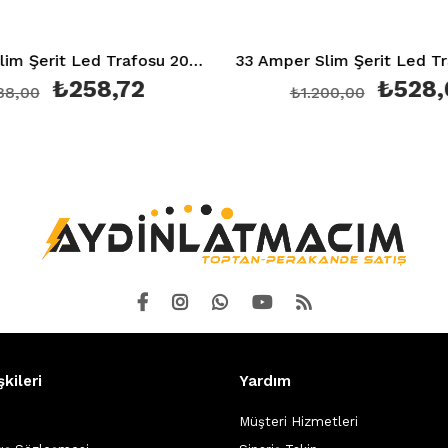
essizct 2561
33 Amper Slim Şerit Led Trafosu 400W 12V 30M Sessiz Ct 2570
₺528,00
₺1.200,00
₺40
şkileri
Yardım
Müşteri Hizmetleri