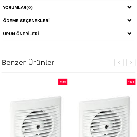
YORUMLAR
(0)
ÖDEME SEÇENEKLERI
ÜRÜN ÖNERILERI
Benzer Ürünler
%35
%35
m
İndirim
İndiri
irim
%35İndirim
%35İnd