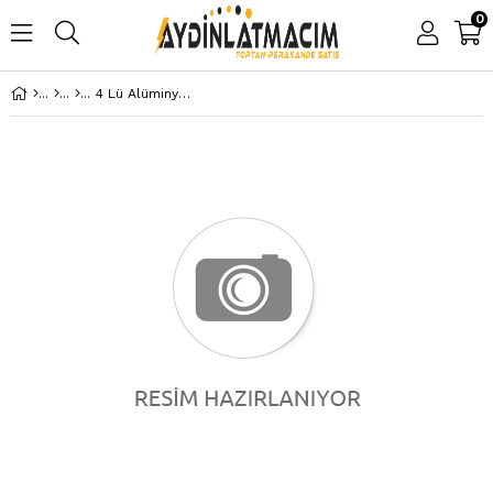
0
4 Lü Alüminyum Zil Butonu