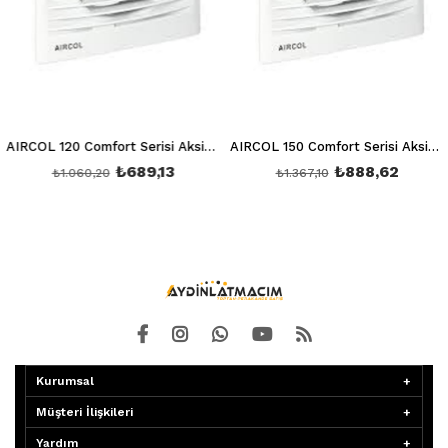
AIRCOL 120 Comfort Serisi Aksiyal Aspiratör AIRCOL 120
AIRCOL 150 Comfort Serisi Aksiyal Aspiratör AIRCOL 150
₺689,13
₺888,62
₺1.060,20
₺1.367,10
Kurumsal
Müşteri İlişkileri
Yardım