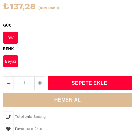
₺137,28
(KDV Dahil)
GÜÇ
3W
RENK
Beyaz
Telefonla Sipariş
Favorilere Ekle