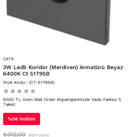
CATA
3W Ledli Koridor (Merdiven) Armatürü Beyaz
6400K Ct 5179SB
(CT-5179SB)
5000 TL Üzeri Mail Order Alışverişlerinizde Vade Farksız 5
Taksit
%
56
İndirim
₺312,00
(KDV Dahil)