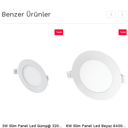
Benzer Ürünler
%56
%56
m
İndirim
İndiri
irim
%56İndirim
%56İnd
3W Slim Panel Led Günışığı 3200K Ct 5144
6W Slim Panel Led Beyaz 6400K Ct 5145