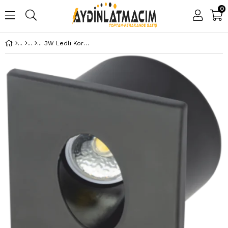
0
3W Ledli Koridor (Merdiven) Armatürü Beyaz 6400K Ct 5179SB