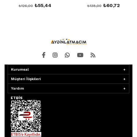
₺55,44
₺60,72
₺126,00
₺138,00
Kurumsal
Müşteri İlişkileri
Yardım
ETBİS