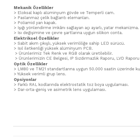
Mekanik Özellikler
> Eloksal kaplı alüminyum gövde ve Temperli cam.
> Paslanmaz çelik bağlantı elemanları.
> Poliamid yan kapak.
> Işığı yönlendirme imkânı sağlayan açı ayarlı, yatar mekanizma.
> Isı değişimine ve çevre şartlarına uygun silikon conta.
Elektriksel Özellikler
> Sabit akım çıkışlı, yüksek verimliliğe sahip LED sürücü.
> Isıl iletkenliği yüksek alüminyum PCB.
> Ürünlerimiz Tek Renk ve RGB olarak üretilebilir.
> Ürünlerimizin CE Belgesi, IP Sızdırmazlık Raporu, LVD Rapor
Optik Özellikler
> LM80 ve TM21 standartlarına uygun 50.000 saatin üzerinde k
> Yüksek verimli grup lens.
Opsiyonlar
> Farklı RAL kodlarında elektrostatik toz boya uygulaması.
> Dar-orta-geniş ve asimetrik lens uygulaması.