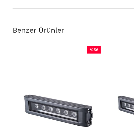
Benzer Ürünler
%56
İndirim
%56İndirim