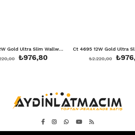
Ct 4695 12W Gold Ultra Slim Wallwasher 30Cm Amber Aydınlatma
Ct 4695 12W Gold Ultra Slim Wallwasher 30Cm Günışığı 3200K Aydınlatma
80
₺976,80
₺2.220,00