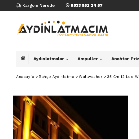
Kargom Nerede
0533 552 24 57
Aydınlatmalar
Ampuller
Anahtar-Pri
Anasayfa
>
Bahçe Aydınlatma
>
Wallwasher
>
35 Cm 12 Led W