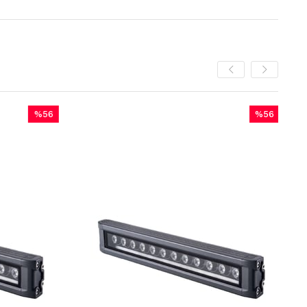
%56
İndirim
%56İndirim