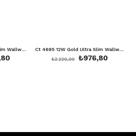
Ct 4695 12W Gold Ultra Slim Wallwasher 30Cm Yeşil Aydınlatma
₺976,80
₺2.220,00
₺3.600,00