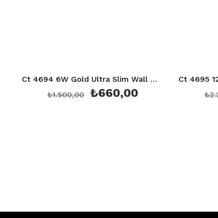
Ct 4694 6W Gold Ultra Slim Wall Washer 20 Cm Yeşil Aydınlatma
₺660,00
₺976,
00,00
₺2.220,00