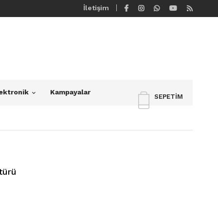
İletişim
ektronik
Kampayalar
SEPETIM
türü