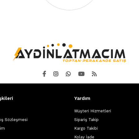
şkileri
Yardım
Müşteri Hizmetleri
tış Sözleşmesi
Sipariş Takip
şim
Kargo Takibi
Kolay İade